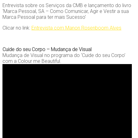
Entrevista sobre os Serviços da CMB e lançamento do livro
‘Marca Pessoal, SA – Como Comunicar, Agir e Vestir a sua
Marca Pessoal para ter mais Sucesso’
Clicar no link:
Entrevista com Manon Rosenboom Alves
Cuide do seu Corpo – Mudança de Visual
Mudança de Visual no programa do ‘Cuide do seu Corpo’
com a Colour me Beautiful.