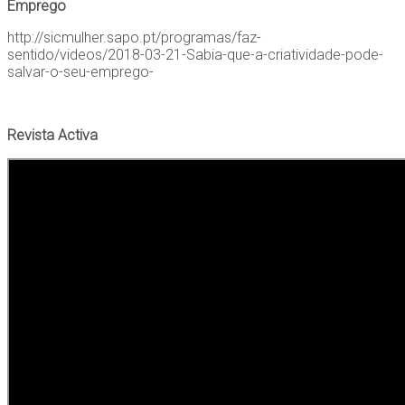
Emprego
http://sicmulher.sapo.pt/programas/faz-
sentido/videos/2018-03-21-Sabia-que-a-criatividade-pode-
salvar-o-seu-emprego-
Revista Activa