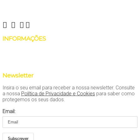
Reinvent Yourself
info@reinventyourself.pt
INFORMAÇÕES
Há coisas que não precisam de ser reinventadas, como falar
ao telefone! Contate-nos através do número 964481443
(Manon Rosenboom Alves)
Newsletter
Insira o seu email para receber a nossa newsletter. Consulte
a nossa
Política de Privacidade e Cookies
para saber como
protegemos os seus dados.
Email: