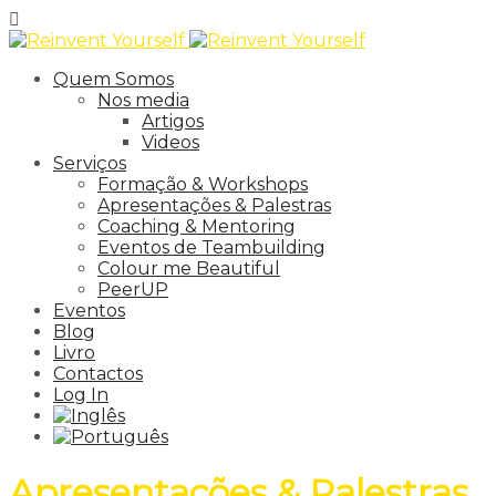
Quem Somos
Nos media
Artigos
Videos
Serviços
Formação & Workshops
Apresentações & Palestras
Coaching & Mentoring
Eventos de Teambuilding
Colour me Beautiful
PeerUP
Eventos
Blog
Livro
Contactos
Log In
Apresentações & Palestras