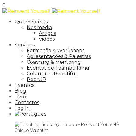
Quem Somos
Nos media
Artigos
Videos
Serviços
Formação & Workshops
Apresentações & Palestras
Coaching & Mentoring
Eventos de Teambuilding
Colour me Beautiful
PeerUP
Eventos
Blog
Livro
Contactos
Log In