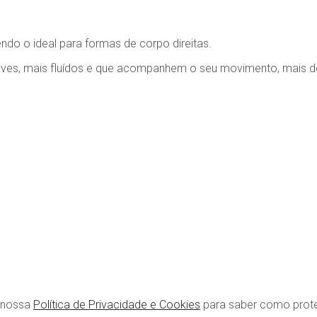
do o ideal para formas de corpo direitas.
suaves, mais fluídos e que acompanhem o seu movimento, mais d
r ao telefone! Contate-nos através do número 964481443 (Man
a nossa
Política de Privacidade e Cookies
para saber como prot