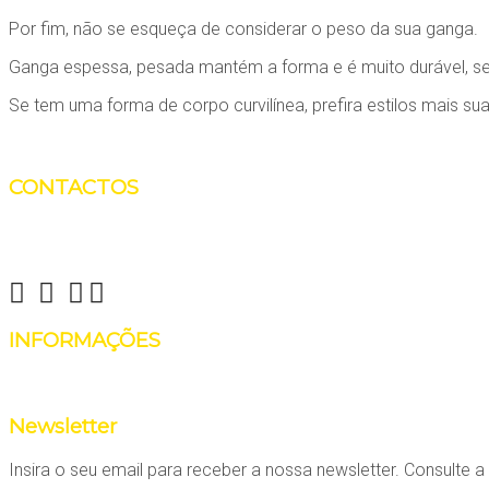
Por fim, não se esqueça de considerar o peso da sua ganga.
Ganga espessa, pesada mantém a forma e é muito durável, sen
Se tem uma forma de corpo curvilínea, prefira estilos mais 
CONTACTOS
Reinvent Yourself
info@reinventyourself.pt
INFORMAÇÕES
Há coisas que não precisam de ser reinventadas, como fala
Newsletter
Insira o seu email para receber a nossa newsletter. Consulte 