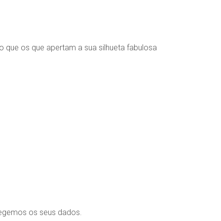
o que os que apertam a sua silhueta fabulosa
on Rosenboom Alves)
egemos os seus dados.