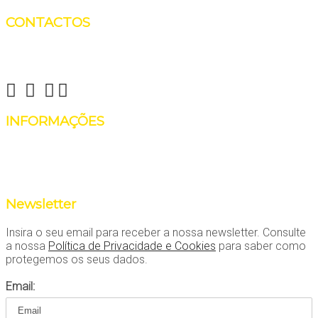
CONTACTOS
Reinvent Yourself
info@reinventyourself.pt
INFORMAÇÕES
Há coisas que não precisam de ser reinventadas, como falar
ao telefone! Contate-nos através do número 964481443
(Manon Rosenboom Alves)
Newsletter
Insira o seu email para receber a nossa newsletter. Consulte
a nossa
Política de Privacidade e Cookies
para saber como
protegemos os seus dados.
Email: