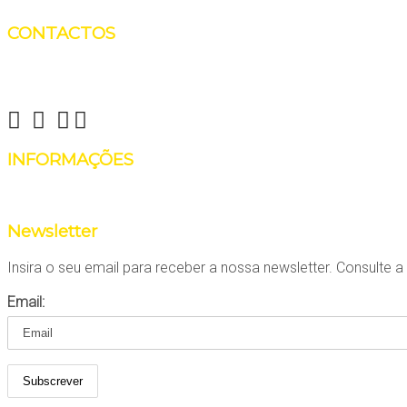
CONTACTOS
Reinvent Yourself
info@reinventyourself.pt
INFORMAÇÕES
Há coisas que não precisam de ser reinventadas, como fala
Newsletter
Insira o seu email para receber a nossa newsletter. Consulte 
Email: