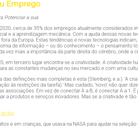
seu Emprego
ra Potenciar a sua
020, cerca de 35% dos empregos atualmente considerados imp
tificial e a aprendizagem mecânica. Com a ajuda dessas novas 
s fora da Europa. Estas tendências e novas tecnologias indicam
mia de informação – ou do conhecimento – o pensamento lógico
a vez mais a importância da parte direita do cérebro, onde a c
 em terceiro lugar encontra-se a criatividade. A criatividade 
para as constantes mudanças no seu mercado e com uma cultu
a das definições mais completas é esta (Sternberg, e.a.): ‘A cri
lação às restrições da tarefa).’ Mas cuidado, ‘novo’ não quer di
vas associações. Em vez de conectar A a B, é conectar A a 1. 
egar a produtos e serviços inovadores. Mas se a criativade é t
tos e em crianças, que usava na NASA para ajudar na seleção de