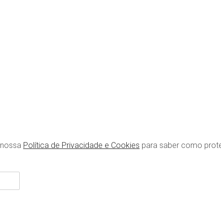
r ao telefone! Contate-nos através do número 964481443 (Man
a nossa
Política de Privacidade e Cookies
para saber como prot