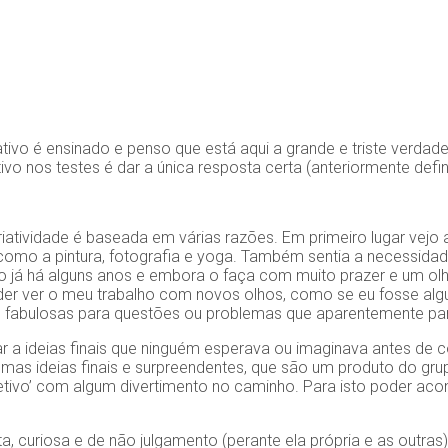
ivo é ensinado e penso que está aqui a grande e triste verdad
tivo nos testes é dar a única resposta certa (anteriormente def
iatividade é baseada em várias razões. Em primeiro lugar vejo a
omo a pintura, fotografia e yoga. Também sentia a necessidad
 já há alguns anos e embora o faça com muito prazer e um olha
der ver o meu trabalho com novos olhos, como se eu fosse alg
s e fabulosas para questões ou problemas que aparentemente pa
r a ideias finais que ninguém esperava ou imaginava antes de c
umas ideias finais e surpreendentes, que são um produto do gr
etivo’ com algum divertimento no caminho. Para isto poder aco
ta, curiosa e de não julgamento (perante ela própria e as outras