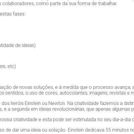
s colaboradores, como parte da sua forma de trabalhar.
estas fases:
tidade de ideias)
is, etc)
iação de novas soluções, e à medida que o processo avança, as f
 sentidos, o uso de cores, autocolantes, imagens, revistas e m
heróis Einstein ou Newton. Na criatividade fazemos a distinção e
ias, e a segunda em ideias revolucionárias, que apenas alguma
ssui criatividade e esta pode ser estimulada no seu dia-a-dia 
 de dar uma ideia ou solução. Einstein dedicava 55 minutos n