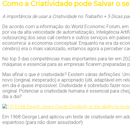
Como a Criatividade pode Salvar o 
A importância de usar a Criatividade no Trabalho + 5 Dicas pa
De acordo com a informação do World Economic Forum, em 2
por via da alta velocidade de automatização, Inteligência Ar
outsourcing dos seus call centers e outros serviços em paíse
economica: a economia conceptual. Enquanto na era da econo
cérebro) era o mais valorizado, estamos agora a perceber cad
No top 3 das competências mais importantes para ter em 2020,
máquinas e essencial para as empresas ficarem preparadas 
Mas afinal o que é criatividade? Existem várias definições. Um
novo (original, inesperado) e apropriado (útil, adaptável em re
em dia é quase impossível. Criatividade é sobretudo fazer no
original. Potenciar a criatividade humana é essencial para ch
dia a dia?
Em 1968 George Land aplicou um teste de criatividade em adul
espantoso (para não dizer assustador!):