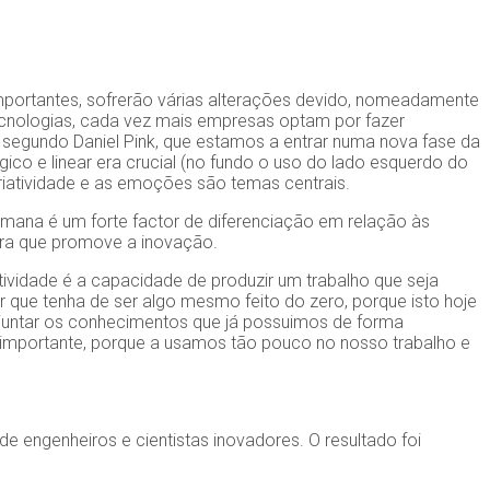
ortantes, sofrerão várias alterações devido, nomeadamente
tecnologias, cada vez mais empresas optam por fazer
, segundo Daniel Pink, que estamos a entrar numa nova fase da
 e linear era crucial (no fundo o uso do lado esquerdo do
riatividade e as emoções são temas centrais.
humana é um forte factor de diferenciação em relação às
ra que promove a inovação.
atividade é a capacidade de produzir um trabalho que seja
zer que tenha de ser algo mesmo feito do zero, porque isto hoje
É juntar os conhecimentos que já possuimos de forma
ão importante, porque a usamos tão pouco no nosso trabalho e
 engenheiros e cientistas inovadores. O resultado foi