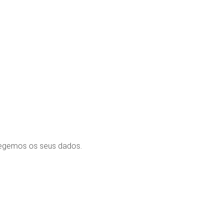
on Rosenboom Alves)
egemos os seus dados.