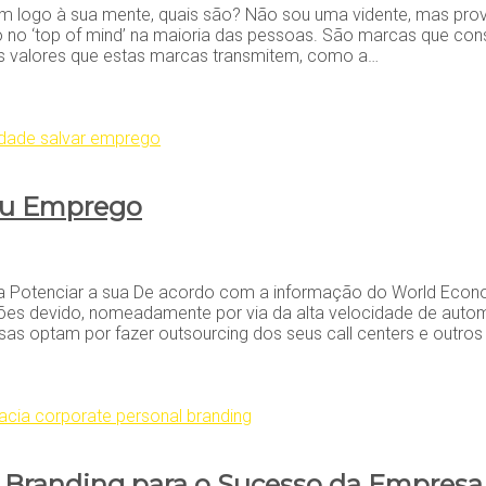
vêm logo à sua mente, quais são? Não sou uma vidente, mas pr
o no ‘top of mind’ na maioria das pessoas. São marcas que co
s valores que estas marcas transmitem, como a…
seu Emprego
 para Potenciar a sua De acordo com a informação do World E
ões devido, nomeadamente por via da alta velocidade de automa
s optam por fazer outsourcing dos seus call centers e outros
l Branding para o Sucesso da Empresa