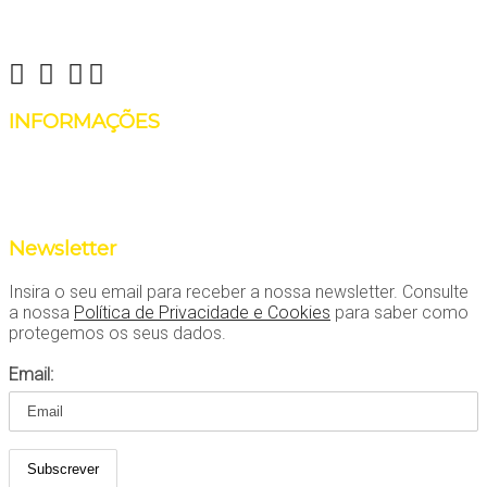
Reinvent Yourself
info@reinventyourself.pt
INFORMAÇÕES
Há coisas que não precisam de ser reinventadas, como falar
ao telefone! Contate-nos através do número 964481443
(Manon Rosenboom Alves)
Newsletter
Insira o seu email para receber a nossa newsletter. Consulte
a nossa
Política de Privacidade e Cookies
para saber como
protegemos os seus dados.
Email: