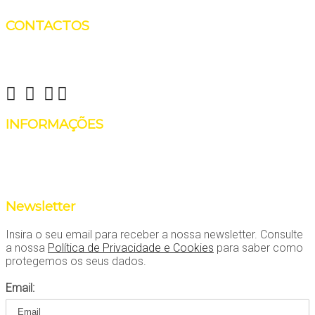
CONTACTOS
Reinvent Yourself
info@reinventyourself.pt
INFORMAÇÕES
Há coisas que não precisam de ser reinventadas, como falar
ao telefone! Contate-nos através do número 964481443
(Manon Rosenboom Alves)
Newsletter
Insira o seu email para receber a nossa newsletter. Consulte
a nossa
Política de Privacidade e Cookies
para saber como
protegemos os seus dados.
Email: